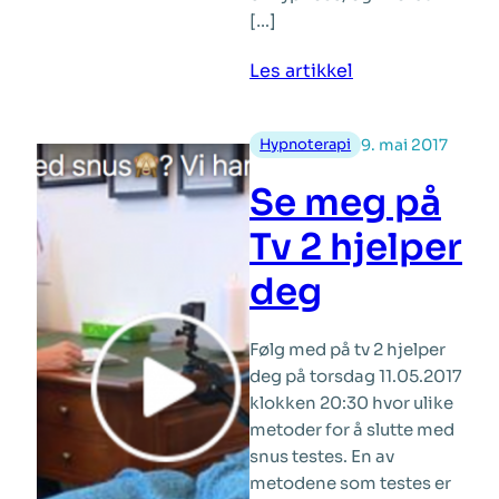
[…]
:
Les artikkel
Dokumentar
om
Hypnoterapi
9. mai 2017
hypnose
Se meg på
Tv 2 hjelper
deg
Følg med på tv 2 hjelper
deg på torsdag 11.05.2017
klokken 20:30 hvor ulike
metoder for å slutte med
snus testes. En av
metodene som testes er