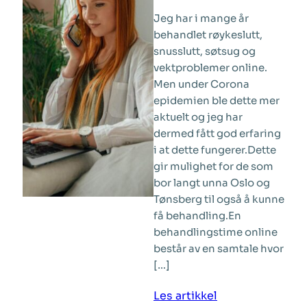
Jeg har i mange år
behandlet røykeslutt,
snusslutt, søtsug og
vektproblemer online.
Men under Corona
epidemien ble dette mer
aktuelt og jeg har
dermed fått god erfaring
i at dette fungerer.Dette
gir mulighet for de som
bor langt unna Oslo og
Tønsberg til også å kunne
få behandling.En
behandlingstime online
består av en samtale hvor
[…]
:
Les artikkel