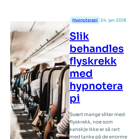
Allers
Hypnoterapi
24. jan 2018
Slik
behandles
flyskrekk
med
hypnotera
pi
Svært mange sliter med
flyskrekk, noe som
kanskje ikke er så rart
med tanke på de enorme