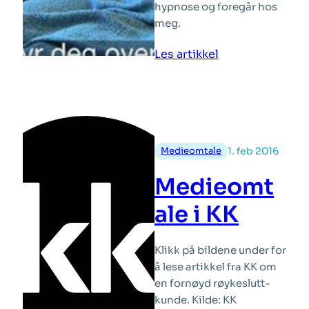
hypnose og foregår hos
meg.
:
Les artikkel
Se
meg
på
Tv
2
Medieomtale
1. feb 2016
hjelper
deg
Medieomt
ale i KK
Klikk på bildene under for
å lese artikkel fra KK om
en fornøyd røykeslutt-
kunde. Kilde: KK