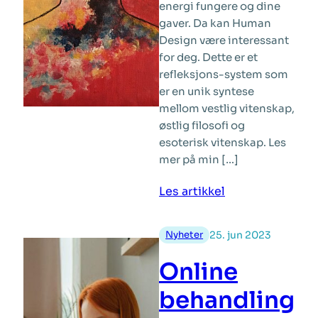
energi fungere og dine
gaver. Da kan Human
Design være interessant
for deg. Dette er et
refleksjons-system som
er en unik syntese
mellom vestlig vitenskap,
østlig filosofi og
esoterisk vitenskap. Les
mer på min […]
:
Les artikkel
Human
Design
Nyheter
25. jun 2023
Online
behandling