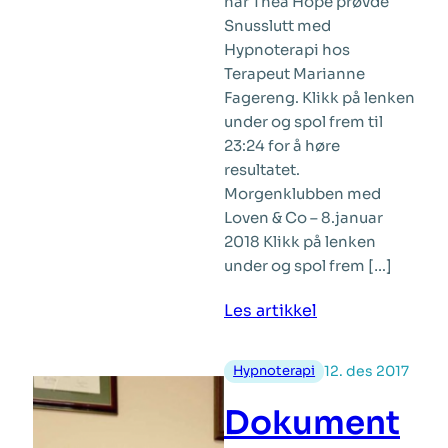
når Thea Hope prøvde
Snusslutt med
Hypnoterapi hos
Terapeut Marianne
Fagereng. Klikk på lenken
under og spol frem til
23:24 for å høre
resultatet.
Morgenklubben med
Loven & Co – 8.januar
2018 Klikk på lenken
under og spol frem […]
:
Les artikkel
Hør
hvordan
Hypnoterapi
12. des 2017
det
gikk
Dokument
når