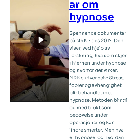
ar om
Thea
Hope
hypnose
prøvde
Snusslutt
Spennende dokumentar
med
på NRK 7 des 2017. Den
Hypnoterapi
viser, ved hjelp av
forskning, hva som skjer
i hjernen under hypnose
og hvorfor det virker.
NRK skriver selv: Stress,
fobier og avhengighet
blir behandlet med
hypnose. Metoden blir til
og med brukt som
bedøvelse under
operasjoner og kan
lindre smerter. Men hva
er hypnose, og hvordan