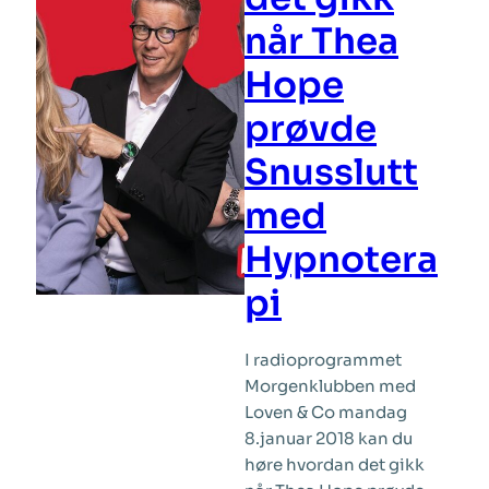
når Thea
Hope
prøvde
Snusslutt
med
Hypnotera
pi
I radioprogrammet
Morgenklubben med
Loven & Co mandag
8.januar 2018 kan du
høre hvordan det gikk