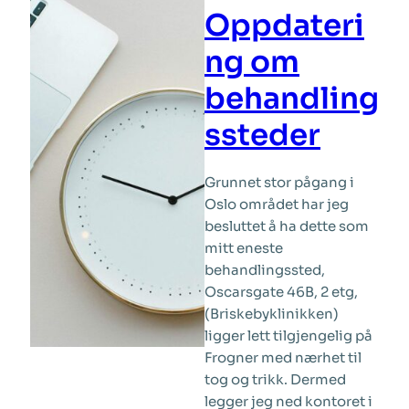
Oppdateri
ng om
behandling
ssteder
Grunnet stor pågang i
Oslo området har jeg
besluttet å ha dette som
mitt eneste
behandlingssted,
Oscarsgate 46B, 2 etg,
(Briskebyklinikken)
ligger lett tilgjengelig på
Frogner med nærhet til
tog og trikk. Dermed
legger jeg ned kontoret i