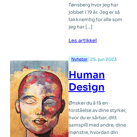
Tønsberg hvor jeg har
jobbet i 19 år. Jeg er så
takknemlig for alle som
jeg har […]
:
Les artikkel
Oppdatering
om
Nyheter
25. jun 2023
behandlingsste
Human
Design
Ønsker du å få en
forståelse av dine styrker,
hvor du er sårbar, ditt
samspill med andre, dine
mønstre, hvordan din