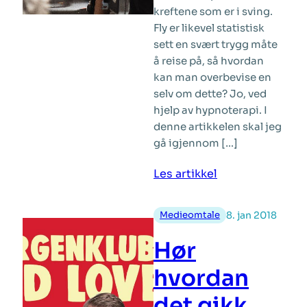
kreftene som er i sving.
Fly er likevel statistisk
sett en svært trygg måte
å reise på, så hvordan
kan man overbevise en
selv om dette? Jo, ved
hjelp av hypnoterapi. I
denne artikkelen skal jeg
gå igjennom […]
:
Les artikkel
Slik
behandles
Medieomtale
8. jan 2018
flyskrekk
med
Hør
hypnoterapi
hvordan
det gikk