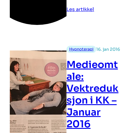
:
Les artikkel
Medieomtale
i
KK
Hypnoterapi
16. jan 2016
Medieomt
ale:
Vektreduk
sjon i KK –
Januar
2016