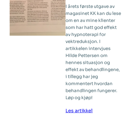
I årets første utgave av
magasinet KK kan du lese
om en av mine klienter
som har hatt god effekt
av hypnoterapi for
vektreduksjon. I
artikkelen intervjues
Hilde Pettersen om
hennes situasjon og
effekt av behandlingene,
i tillegg har jeg
kommentert hvordan
behandlingen fungerer.
Løp og kjøp!
:
Les artikkel
Medieomtale:
Vektreduksjon