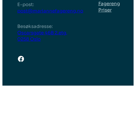
Fagereng
E-post:
Priser
post@mariannefagereng.no
Besøksadresse:
Oscarsgate 46B 2.etg,
0258 Oslo
Facebook