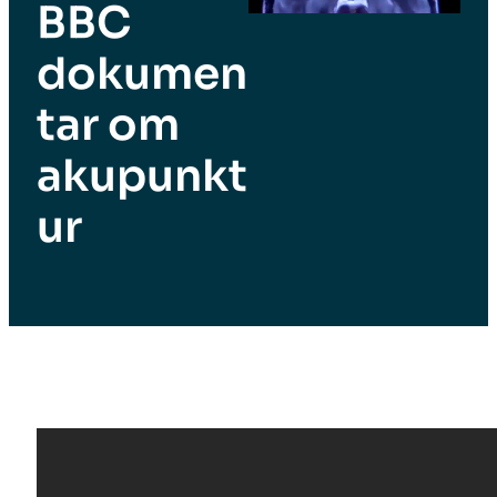
BBC
dokumen
tar om
akupunkt
ur