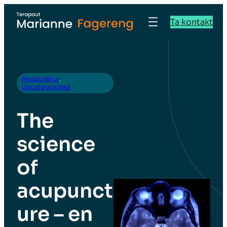
Ta kontakt
Akupunktur
, 
Uncategorized
The
science
of
acupunct
ure – en